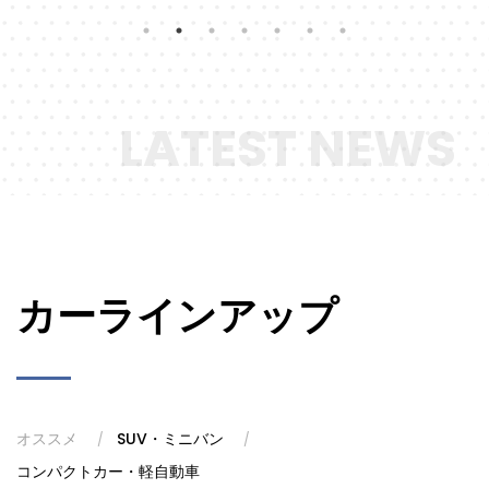
新型クロスカントリーSUV『パジェロ』を2026年秋に
世界初公開
2026.5.19
「人とくるまのテクノロジー展2026」に出展
LATEST NEWS
2026.4.16
『デリカD:5』の2025年度販売台数が過去最高を記録
2026.4.15
『アウトランダーPHEV』が2025年度のPHEVカテゴリ
ー国内販売台数No.1を2年連続で獲得
カーラインアップ
2026.2.5
軽商用車『ミニキャブ トラック』を一部改良しまし
た！
2026.1.26
オススメ
SUV・ミニバン
『アウトランダーPHEV』が2025年のPHEVカテゴリー
コンパクトカー・軽自動車
国内販売台数で首位を獲得