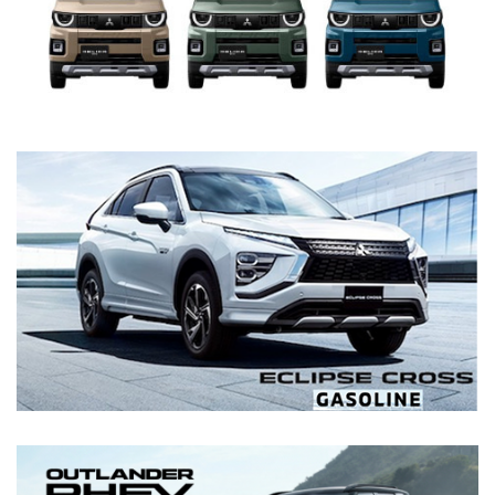
9日に発売します！
2025.12.4
2025年度内に発売予定の新型『デリカD:5』を一足早
詳細を見る
く確認できる先行展示をいたします。期間は、
12/15(月)~12/22(月)までとなります。
SUVらしく力強いスタイリングや広くて使い勝手の良
い室内空間を、実車で確認できる絶好の機会です。こ
ECLIPSE CROSS
の機会に是非お立ち寄りください。
皆様のご来場お待ちしております。
2025.11.25
新型ミッドサイズSUV『デスティネーター』をフィリ
ピンで発売しました
詳細を見る
2025.11.11
新型『デリカミニ』、『eKスペース』が2026年次
「RJC カー オブ ザ イヤー」を受賞しました