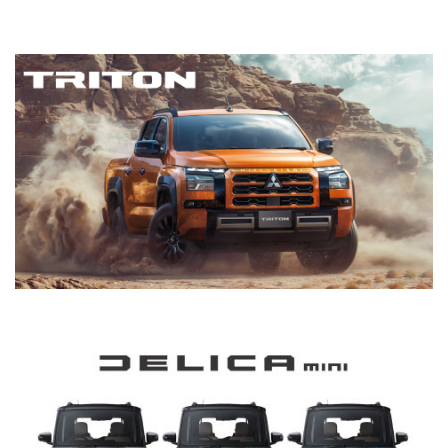
2026.1.22
ピックアップトラック『トライトン』を一部改良
ALL-NEW TRITON
2026.1.14
大幅改良したクロスオーバーSUV『アウトランダー
PHEV』をカナダで発売
2025.12.26
【年末年始休業のお知らせ】
12月28日(日)～1月3日(日)は休業とさせていただきま
詳細を見る
す。事故や故障など緊急の場合はJAFロードサービス
「0570-00-8139」またはご加入の自動車保険のロー
ドサービスをご利用下さい。何卒よろしくお願いいた
します。
DELICA MINI
2025.12.18
走行性能を進化させた新型『デリカD:5』を2026年1月