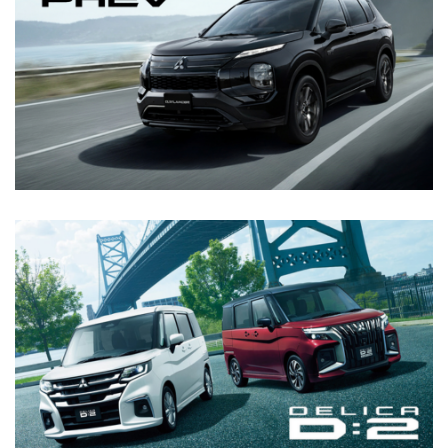
OUTLANDER PHEV
2025.10.15
新型『デリカミニ』、新型『デスティネーター』、
『デリカ』シリーズが「2025年度グッドデザイン
賞」の各部門を受賞しました
2025.10.15
新型デリカD:5も先行展示！JAPAN MOBILITY
詳細を見る
SHOW2025 10.30～11.9東京ビックサイトにて開催中！
2025.9.25
1トンピックアップトラック『トライトン』に特別仕様
DELICA:D2
車「BLACK Edition」が登場します
2025.9.18
軽スーパーハイトワゴンの新型『デリカミニ』、
『eKスペース』を10月29日に発売決定
2025.8.22
詳細を見る
新型軽スーパーハイトワゴン『デリカミニ』と『eKス