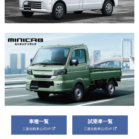
2024.11.11
詳細を見る
「トライトンカスタムコンテスト」を開催
2024.11.7
『デリカD:5』の特別仕様車「BLACK Edition」を発
売、「CHAMONIX（シャモニー）」には8人乗りを追
ミニキャブ トラック
加設定
詳細を見る
車種一覧
試乗車一覧
三菱自動車公式HP
三菱自動車公式HP