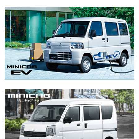
2024.12.5
『トライトン』が2024-2025日本カー・オブ・ザ・イ
MINICAB EV
ヤーにおいて「デザイン・カー・オブ・ザ・イヤー」
を受賞
2024.12.25
【年末年始休業のお知らせ】
12月29日（日）～1月3日（金）は休業とさせていただ
詳細を見る
きます。どうぞよろしくお願いいたします。
2024.12.5
『トライトン』が2024-2025日本カー・オブ・ザ・イ
ヤーにおいて「デザイン・カー・オブ・ザ・イヤー」
MINICAB VAN
を受賞
2024.11.12
1トンピックアップトラック『トライトン』が2025年
次「RJCカーオブザ イヤー」特別賞を受賞