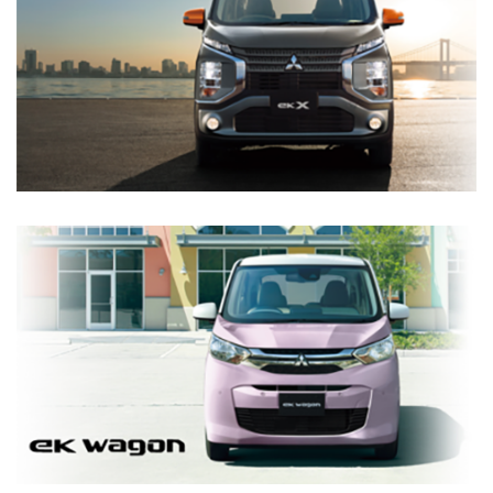
2025.3.20
コンパクトSUV『エクスフォース』のHEVモデルをタ
イで世界初披露
2025.2.13
コンパクトミニバン『デリカD:2』、『デリカD:2カス
詳細を見る
タム』を一部改良しました。
2025.2.6
浦和レッズの渡邊選手に『アウトランダー』を贈呈し
ました。
EK WAGON
2025.1.9
『アウトランダー』が2024年カナダのPHEVカテゴリ
ーで販売台数ナンバーワンを獲得
2025.1.7
東京オートサロン2025に『トライトン』のカスタム
詳細を見る
カーなど参考出品