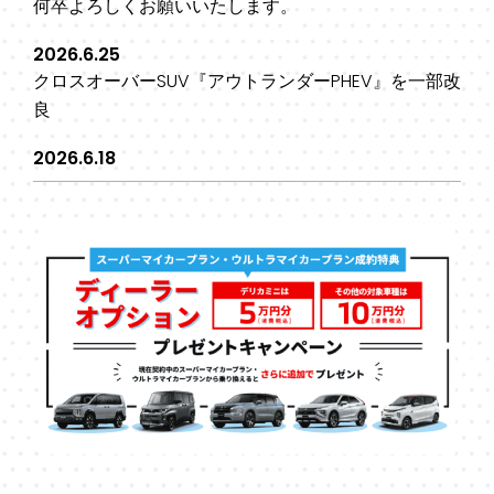
何卒よろしくお願いいたします。
2026.6.25
クロスオーバーSUV『アウトランダーPHEV』を一部改
良
2026.6.18
軽乗用EV『eKクロス EV』を一部改良
2026.6.11
チーム三菱ラリーアート、アジアクロスカントリーラ
リー連覇に向けて始動、『トライトン』の耐久試験で
確かな手応え
2026.6.10
新型電気自動車『エクリプス スポーツバック』を米国
およびカナダに投入
2026.5.29