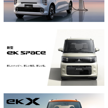
た
2025.4.13
詳細を見る
『アウトランダーPHEV』が2024年度のPHEVカテゴリ
ー国内販売台数No.1を獲得、累計販売台数は10万台を
突破しました。
EK SPACE
2025.4.3
軽スーパーハイトワゴン『デリカミニ』に特別仕様車
を設定しました。
2025.4.1
『デリカD:5』の価格を改定しました。
詳細を見る
2025.3.24
チーム三菱ラリーアート、ピックアップトラック『ト
ライトン』でアジアクロスカントリーラリー2025に
参戦
EK X