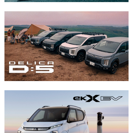
ペース』の予約注文を本日より受付開始しました
2025.7.25
アウトランダーPHEV ディーラオプション10万円プレ
DELICA:D5
ゼントキャンペーン実施中
2025.7.24
軽ハイトワゴン『eKクロス』『eKワゴン』を一部改
良しました
詳細を見る
2025.6.13
「OTOTEN2025」に出展しました
2025.6.12
ピックアップトラック『トライトン』で国内ラリーに
EK X EV
参戦する2チームを技術支援しました
2025.5.28
「人とくるまのテクノロジー展2025」に出展しまし